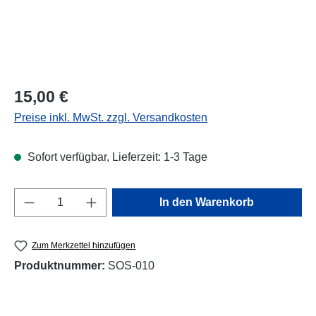
Regulärer Preis:
15,00 €
Preise inkl. MwSt. zzgl. Versandkosten
Sofort verfügbar, Lieferzeit: 1-3 Tage
Produkt Anzahl: Gib den gewünschten Wert e
In den Warenkorb
Zum Merkzettel hinzufügen
Produktnummer:
SOS-010