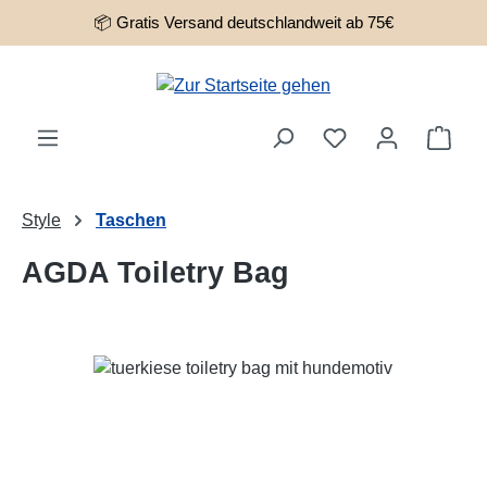
📦 Gratis Versand deutschlandweit ab 75€
Zum Hauptinhalt springen
Ware
Style
Taschen
AGDA Toiletry Bag
Bildergalerie überspringen