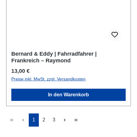
Bernard & Eddy | Fahrradfahrer |
Frankreich – Raymond
Regulärer Preis:
13,00 €
Preise inkl. MwSt. zzgl. Versandkosten
In den Warenkorb
Seite
Seite
Seite
1
2
3