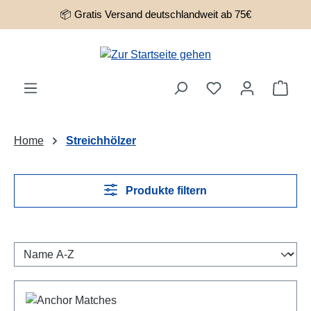
📦 Gratis Versand deutschlandweit ab 75€
Zum Hauptinhalt springen
Ware
Home
Streichhölzer
Produkte filtern