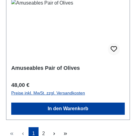
Amuseables Pair of Olives
Regulärer Preis:
48,00 €
Preise inkl. MwSt. zzgl. Versandkosten
In den Warenkorb
Seite
Seite
1
2