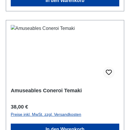
In den Warenkorb
Amuseables Coneroi Temaki
Regulärer Preis:
38,00 €
Preise inkl. MwSt. zzgl. Versandkosten
In den Warenkorb