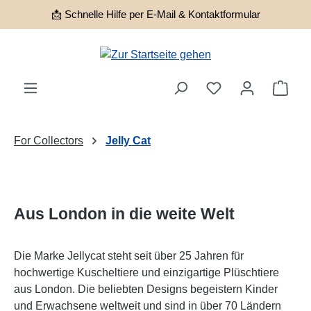
📩 Schnelle Hilfe per E-Mail & Kontaktformular
Zum Hauptinhalt springen
Ware
For Collectors
Jelly Cat
Aus London in die weite Welt
Die Marke
Jellycat
steht seit über 25 Jahren für
hochwertige Kuscheltiere und einzigartige Plüschtiere
aus London. Die beliebten Designs begeistern Kinder
und Erwachsene weltweit und sind in über 70 Ländern