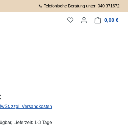
📞 Telefonische Beratung unter: 040 371672
0,00 €
Ware
eis:
€
 MwSt. zzgl. Versandkosten
ügbar, Lieferzeit: 1-3 Tage