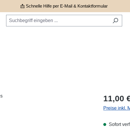
📩 Schnelle Hilfe per E-Mail & Kontaktformular
Regulärer Pr
11,00 
Preise inkl.
Sofort verf