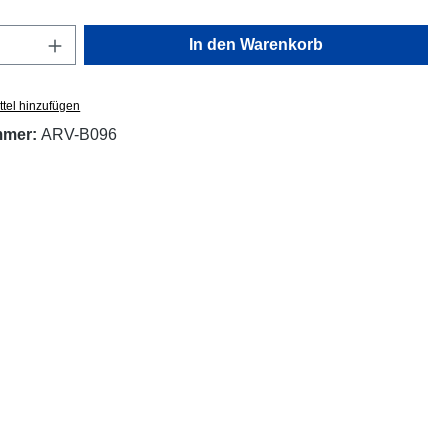
Anzahl: Gib den gewünschten Wert ein oder
In den Warenkorb
tel hinzufügen
mmer:
ARV-B096