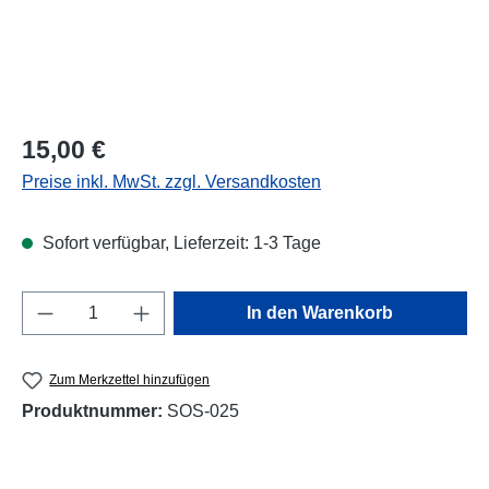
Regulärer Preis:
15,00 €
Preise inkl. MwSt. zzgl. Versandkosten
Sofort verfügbar, Lieferzeit: 1-3 Tage
Produkt Anzahl: Gib den gewünschten Wert e
In den Warenkorb
Zum Merkzettel hinzufügen
Produktnummer:
SOS-025