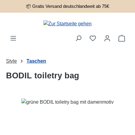
📦 Gratis Versand deutschlandweit ab 75€
Zum Hauptinhalt springen
Ware
Style
Taschen
BODIL toiletry bag
Bildergalerie überspringen