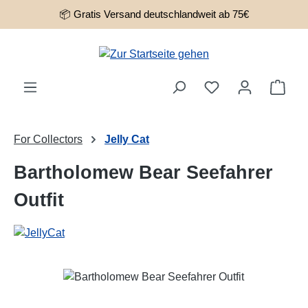
📦 Gratis Versand deutschlandweit ab 75€
Zum Hauptinhalt springen
Ware
For Collectors
Jelly Cat
Bartholomew Bear Seefahrer
Outfit
Bildergalerie überspringen