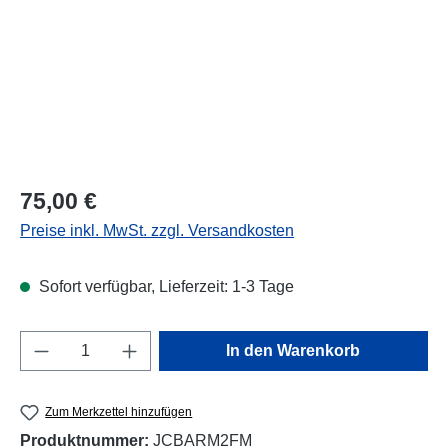
Regulärer Preis:
75,00 €
Preise inkl. MwSt. zzgl. Versandkosten
Sofort verfügbar, Lieferzeit: 1-3 Tage
Produkt Anzahl: Gib den gewünschten Wert e
In den Warenkorb
Zum Merkzettel hinzufügen
Produktnummer:
JCBARM2FM