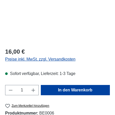
Regulärer Preis:
16,00 €
Preise inkl. MwSt. zzgl. Versandkosten
Sofort verfügbar, Lieferzeit: 1-3 Tage
Produkt Anzahl: Gib den gewünschten Wert e
In den Warenkorb
Zum Merkzettel hinzufügen
Produktnummer:
BE0006