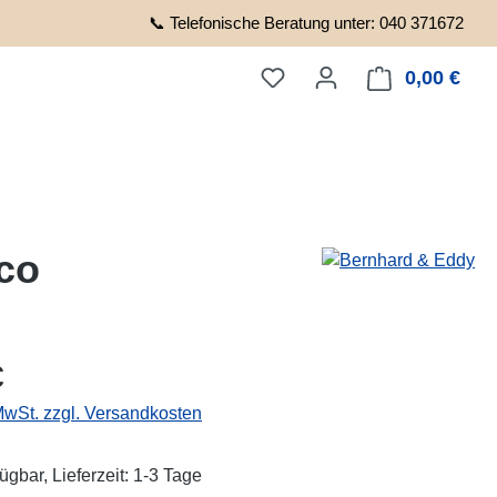
📞 Telefonische Beratung unter: 040 371672
0,00 €
Ware
sco
eis:
€
 MwSt. zzgl. Versandkosten
ügbar, Lieferzeit: 1-3 Tage