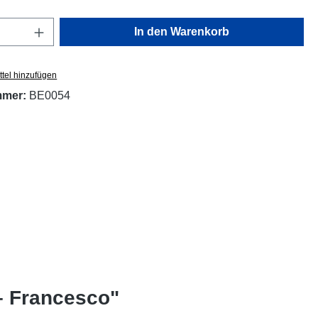
Anzahl: Gib den gewünschten Wert ein oder
In den Warenkorb
tel hinzufügen
mmer:
BE0054
– Francesco"