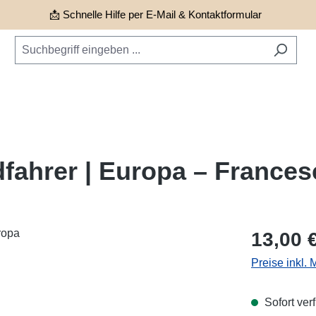
📩 Schnelle Hilfe per E-Mail & Kontaktformular
dfahrer | Europa – France
Regulärer Pr
13,00 
Preise inkl.
Sofort verf