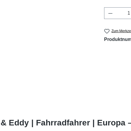
Produkt 
Zum Merkzet
Produktnu
& Eddy | Fahrradfahrer | Europa 