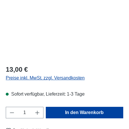
Regulärer Preis:
13,00 €
Preise inkl. MwSt. zzgl. Versandkosten
Sofort verfügbar, Lieferzeit: 1-3 Tage
Produkt Anzahl: Gib den gewünschten Wert e
In den Warenkorb