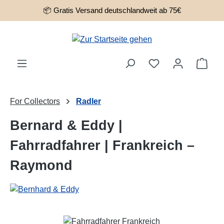
📦 Gratis Versand deutschlandweit ab 75€
Zum Hauptinhalt springen
Ware
For Collectors
Radler
Bernard & Eddy |
Fahrradfahrer | Frankreich –
Raymond
Bildergalerie überspringen