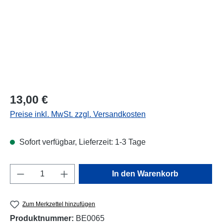
Regulärer Preis:
13,00 €
Preise inkl. MwSt. zzgl. Versandkosten
Sofort verfügbar, Lieferzeit: 1-3 Tage
Produkt Anzahl: Gib den gewünschten Wert e
In den Warenkorb
Zum Merkzettel hinzufügen
Produktnummer:
BE0065