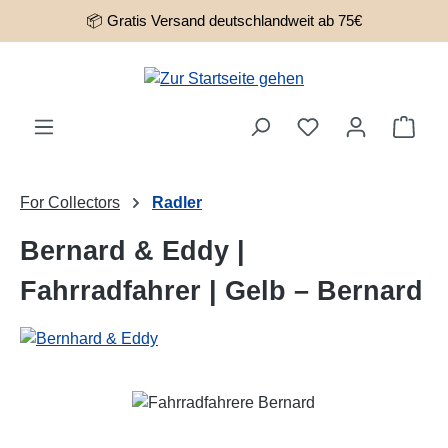
📦 Gratis Versand deutschlandweit ab 75€
Zum Hauptinhalt springen
Ware
For Collectors
Radler
Bernard & Eddy |
Fahrradfahrer | Gelb – Bernard
Bildergalerie überspringen