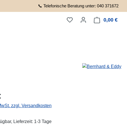
📞 Telefonische Beratung unter: 040 371672
0,00 €
Ware
eis:
€
 MwSt. zzgl. Versandkosten
ügbar, Lieferzeit: 1-3 Tage