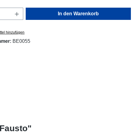
Anzahl: Gib den gewünschten Wert ein oder
In den Warenkorb
tel hinzufügen
mmer:
BE0055
 Fausto"