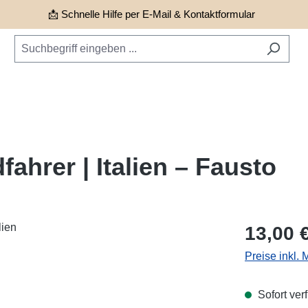
📩 Schnelle Hilfe per E-Mail & Kontaktformular
ahrer | Italien – Fausto
Regulärer Pr
13,00 
Preise inkl.
Sofort verf