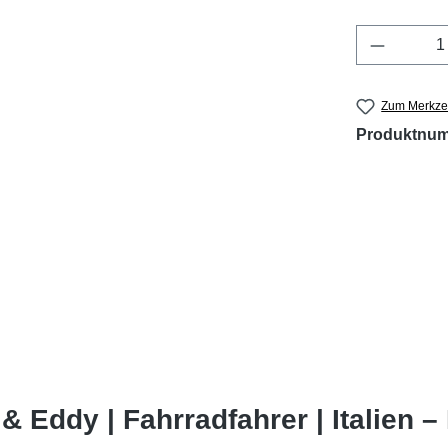
Produkt 
Zum Merkzet
Produktnu
 Eddy | Fahrradfahrer | Italien –