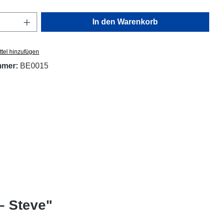
Anzahl: Gib den gewünschten Wert ein oder
In den Warenkorb
tel hinzufügen
mmer:
BE0015
– Steve"