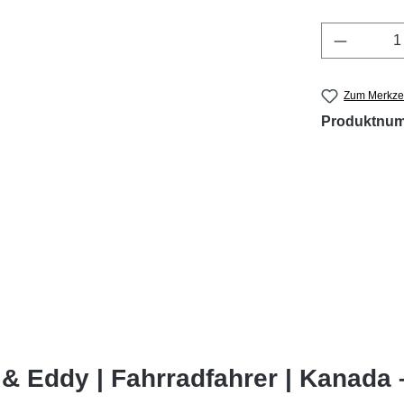
Produkt 
Zum Merkzet
Produktnu
& Eddy | Fahrradfahrer | Kanada 