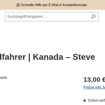
📩 Schnelle Hilfe per E-Mail & Kontaktformular
fahrer | Kanada – Steve
Regulärer Pr
13,00 
Preise inkl.
Sofort verf