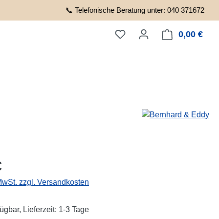
📞 Telefonische Beratung unter: 040 371672
0,00 €
Ware
eis:
€
 MwSt. zzgl. Versandkosten
ügbar, Lieferzeit: 1-3 Tage