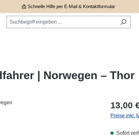
📩 Schnelle Hilfe per E-Mail & Kontaktformular
dfahrer | Norwegen – Thor
Regulärer Pr
13,00 
Preise inkl.
Sofort verf