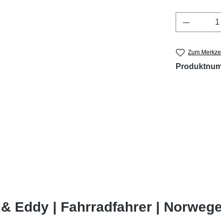
Produkt 
Zum Merkzet
Produktnu
& Eddy | Fahrradfahrer | Norwege