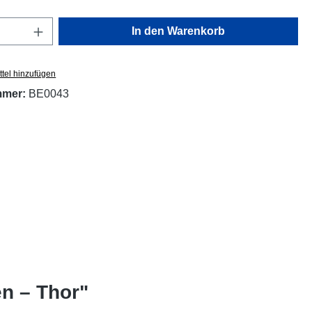
Anzahl: Gib den gewünschten Wert ein oder
In den Warenkorb
tel hinzufügen
mmer:
BE0043
n – Thor"