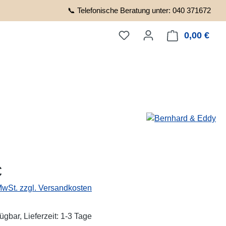
📞 Telefonische Beratung unter: 040 371672
0,00 €
Ware
eis:
€
 MwSt. zzgl. Versandkosten
ügbar, Lieferzeit: 1-3 Tage