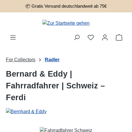
📦 Gratis Versand deutschlandweit ab 75€
Zum Hauptinhalt springen
Ware
For Collectors
Radler
Bernard & Eddy |
Fahrradfahrer | Schweiz –
Ferdi
Bildergalerie überspringen