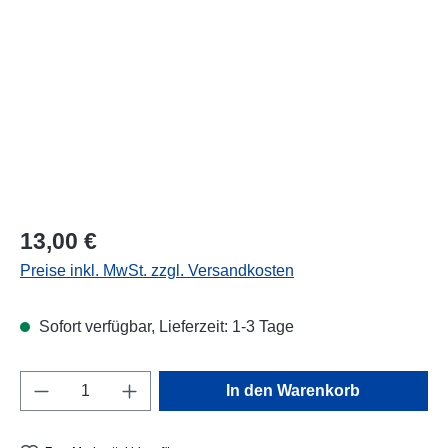
Regulärer Preis:
13,00 €
Preise inkl. MwSt. zzgl. Versandkosten
Sofort verfügbar, Lieferzeit: 1-3 Tage
Produkt Anzahl: Gib den gewünschten Wert e
In den Warenkorb