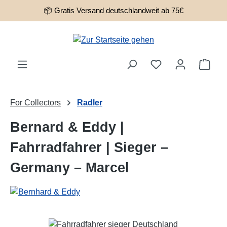
📦 Gratis Versand deutschlandweit ab 75€
Zum Hauptinhalt springen
Ware
For Collectors
Radler
Bernard & Eddy |
Fahrradfahrer | Sieger –
Germany – Marcel
Bildergalerie überspringen