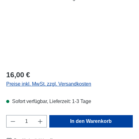
Regulärer Preis:
16,00 €
Preise inkl. MwSt. zzgl. Versandkosten
Sofort verfügbar, Lieferzeit: 1-3 Tage
Produkt Anzahl: Gib den gewünschten Wert e
In den Warenkorb