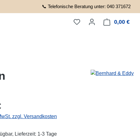
📞 Telefonische Beratung unter: 040 371672
0,00 €
Ware
n
eis:
€
 MwSt. zzgl. Versandkosten
ügbar, Lieferzeit: 1-3 Tage