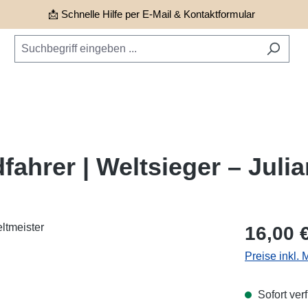
📩 Schnelle Hilfe per E-Mail & Kontaktformular
fahrer | Weltsieger – Julia
Regulärer Pr
16,00 
Preise inkl.
Sofort verf