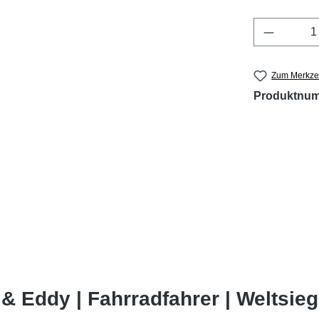
Produkt 
Zum Merkzet
Produktnu
 Eddy | Fahrradfahrer | Weltsieg