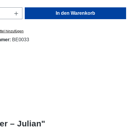
Anzahl: Gib den gewünschten Wert ein oder
In den Warenkorb
tel hinzufügen
mmer:
BE0033
er – Julian"