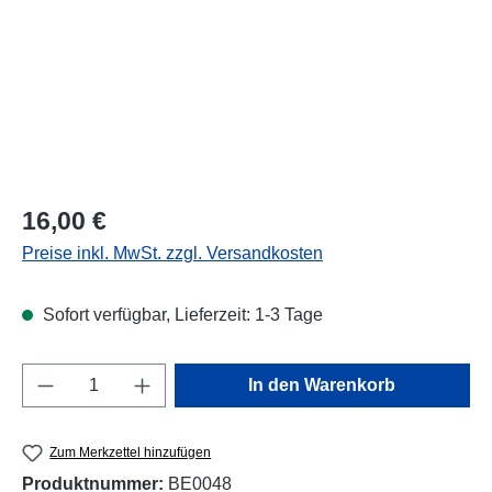
Regulärer Preis:
16,00 €
Preise inkl. MwSt. zzgl. Versandkosten
Sofort verfügbar, Lieferzeit: 1-3 Tage
Produkt Anzahl: Gib den gewünschten Wert e
In den Warenkorb
Zum Merkzettel hinzufügen
Produktnummer:
BE0048