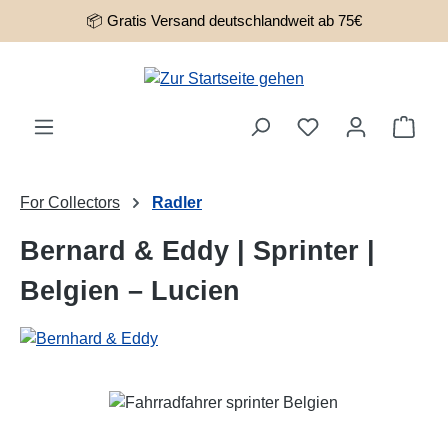
📦 Gratis Versand deutschlandweit ab 75€
Zum Hauptinhalt springen
Ware
For Collectors
Radler
Bernard & Eddy | Sprinter |
Belgien – Lucien
Bildergalerie überspringen