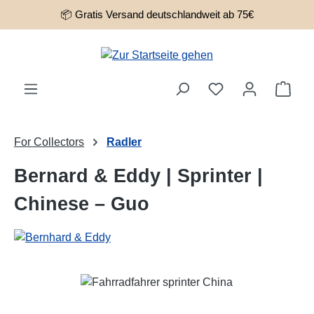
📦 Gratis Versand deutschlandweit ab 75€
Zum Hauptinhalt springen
Ware
For Collectors
Radler
Bernard & Eddy | Sprinter |
Chinese – Guo
Bildergalerie überspringen