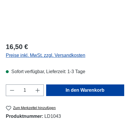
Regulärer Preis:
16,50 €
Preise inkl. MwSt. zzgl. Versandkosten
Sofort verfügbar, Lieferzeit: 1-3 Tage
Produkt Anzahl: Gib den gewünschten Wert e
In den Warenkorb
Zum Merkzettel hinzufügen
Produktnummer:
LD1043