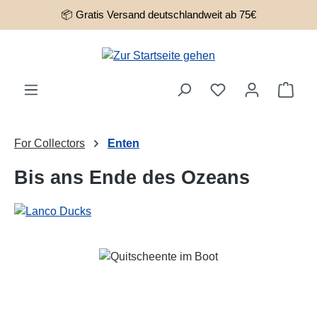
📦 Gratis Versand deutschlandweit ab 75€
Zum Hauptinhalt springen
Ware
For Collectors
Enten
Bis ans Ende des Ozeans
Bildergalerie überspringen