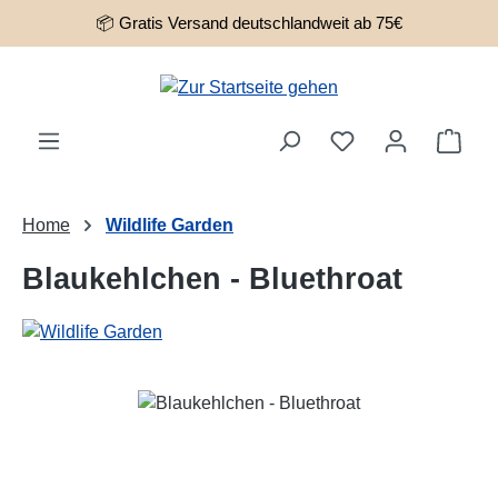
📦 Gratis Versand deutschlandweit ab 75€
Zum Hauptinhalt springen
Ware
Home
Wildlife Garden
Blaukehlchen - Bluethroat
Bildergalerie überspringen