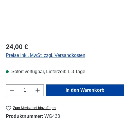
Regulärer Preis:
24,00 €
Preise inkl. MwSt. zzgl. Versandkosten
Sofort verfügbar, Lieferzeit: 1-3 Tage
Produkt Anzahl: Gib den gewünschten Wert e
In den Warenkorb
Zum Merkzettel hinzufügen
Produktnummer:
WG433