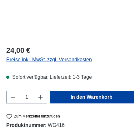
Regulärer Preis:
24,00 €
Preise inkl. MwSt. zzgl. Versandkosten
Sofort verfügbar, Lieferzeit: 1-3 Tage
Produkt Anzahl: Gib den gewünschten Wert e
In den Warenkorb
Zum Merkzettel hinzufügen
Produktnummer:
WG416