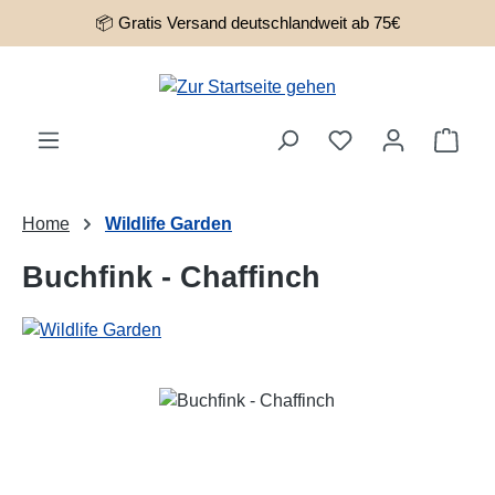
📦 Gratis Versand deutschlandweit ab 75€
Zum Hauptinhalt springen
Ware
Home
Wildlife Garden
Buchfink - Chaffinch
Bildergalerie überspringen