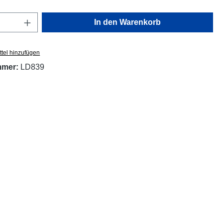
Anzahl: Gib den gewünschten Wert ein oder
In den Warenkorb
tel hinzufügen
mmer:
LD839