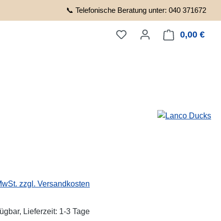
📞 Telefonische Beratung unter: 040 371672
0,00 €
Ware
eis:
 MwSt. zzgl. Versandkosten
ügbar, Lieferzeit: 1-3 Tage