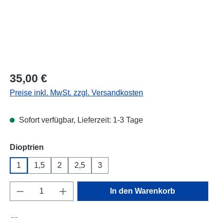
Regulärer Preis:
35,00 €
Preise inkl. MwSt. zzgl. Versandkosten
Sofort verfügbar, Lieferzeit: 1-3 Tage
auswählen
Dioptrien
1
1,5
2
2,5
3
Produkt Anzahl: Gib den gewünschten Wert e
In den Warenkorb