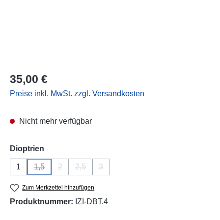
Regulärer Preis:
35,00 €
Preise inkl. MwSt. zzgl. Versandkosten
Nicht mehr verfügbar
auswählen
Dioptrien
1
1,5
2
2,5
3
(Diese Option ist zurzeit nicht verfügbar.)
(Diese Option ist zurzeit nicht verfügbar.)
(Diese Option ist zurzeit nicht verfügbar.)
(Diese Option ist zurzeit nicht verfügba
Zum Merkzettel hinzufügen
Produktnummer:
IZI-DBT.4