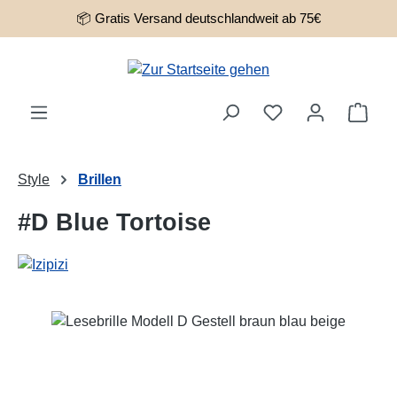
📦 Gratis Versand deutschlandweit ab 75€
Zum Hauptinhalt springen
Ware
Style
Brillen
#D Blue Tortoise
Bildergalerie überspringen