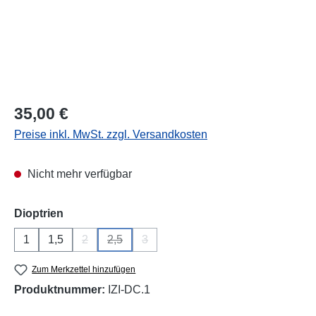
Regulärer Preis:
35,00 €
Preise inkl. MwSt. zzgl. Versandkosten
Nicht mehr verfügbar
auswählen
Dioptrien
1
1,5
2
2,5
3
(Diese Option ist zurzeit nicht verfügbar.)
(Diese Option ist zurzeit nicht verfügbar.)
(Diese Option ist zurzeit nicht verfügba
Zum Merkzettel hinzufügen
Produktnummer:
IZI-DC.1