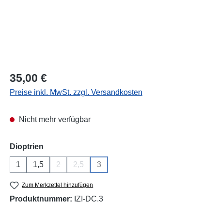
Regulärer Preis:
35,00 €
Preise inkl. MwSt. zzgl. Versandkosten
Nicht mehr verfügbar
auswählen
Dioptrien
1
1,5
2
2,5
3
(Diese Option ist zurzeit nicht verfügbar.)
(Diese Option ist zurzeit nicht verfügbar.)
(Diese Option ist zurzeit nicht verfügba
Zum Merkzettel hinzufügen
Produktnummer:
IZI-DC.3