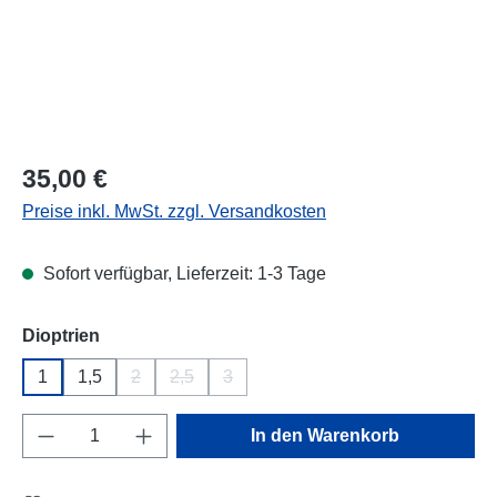
Regulärer Preis:
35,00 €
Preise inkl. MwSt. zzgl. Versandkosten
Sofort verfügbar, Lieferzeit: 1-3 Tage
auswählen
Dioptrien
1
1,5
2
2,5
3
(Diese Option ist zurzeit nicht verfügbar.)
(Diese Option ist zurzeit nicht verfügbar.)
(Diese Option ist zurzeit nicht verfügba
Produkt Anzahl: Gib den gewünschten Wert e
In den Warenkorb