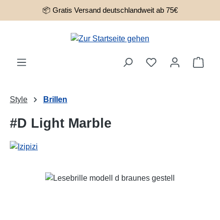
📦 Gratis Versand deutschlandweit ab 75€
Zum Hauptinhalt springen
Ware
Style
Brillen
#D Light Marble
Bildergalerie überspringen