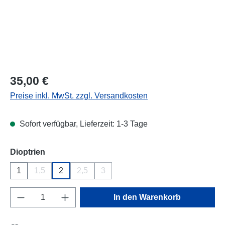
Regulärer Preis:
35,00 €
Preise inkl. MwSt. zzgl. Versandkosten
Sofort verfügbar, Lieferzeit: 1-3 Tage
auswählen
Dioptrien
1
1,5
2
2,5
3
(Diese Option ist zurzeit nicht verfügbar.)
(Diese Option ist zurzeit nicht verfügbar.)
(Diese Option ist zurzeit nicht verfügba
Produkt Anzahl: Gib den gewünschten Wert e
In den Warenkorb