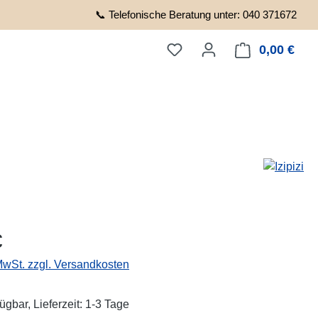
📞 Telefonische Beratung unter: 040 371672
0,00 €
Ware
eis:
€
 MwSt. zzgl. Versandkosten
ügbar, Lieferzeit: 1-3 Tage