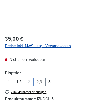
Regulärer Preis:
35,00 €
Preise inkl. MwSt. zzgl. Versandkosten
Nicht mehr verfügbar
auswählen
Dioptrien
1
1,5
2
2,5
3
(Diese Option ist zurzeit nicht verfügbar.)
(Diese Option ist zurzeit nicht verfügbar.)
Zum Merkzettel hinzufügen
Produktnummer:
IZI-DOL.5