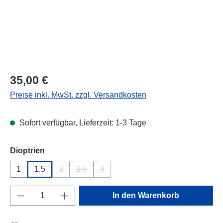
Regulärer Preis:
35,00 €
Preise inkl. MwSt. zzgl. Versandkosten
Sofort verfügbar, Lieferzeit: 1-3 Tage
auswählen
Dioptrien
1
1,5
2
2,5
3
(Diese Option ist zurzeit nicht verfügbar.)
(Diese Option ist zurzeit nicht verfügbar.)
(Diese Option ist zurzeit nicht verfügba
Produkt Anzahl: Gib den gewünschten Wert e
In den Warenkorb