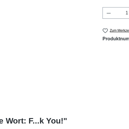
Produkt 
Zum Merkzet
Produktnu
Wort: F...k You!"