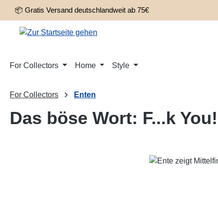
📦 Gratis Versand deutschlandweit ab 75€
m Hauptinhalt springen
Zur Suche springen
Zur Hauptnavigation springen
For Collectors
Home
Style
For Collectors
Enten
Das böse Wort: F...k You!
Bildergalerie überspringen