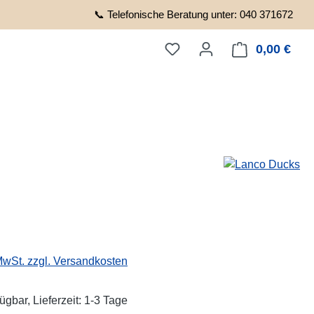
📞 Telefonische Beratung unter: 040 371672
0,00 €
Ware
eis:
 MwSt. zzgl. Versandkosten
ügbar, Lieferzeit: 1-3 Tage