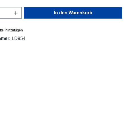
Anzahl: Gib den gewünschten Wert ein oder
In den Warenkorb
tel hinzufügen
mmer:
LD954