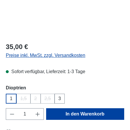
Regulärer Preis:
35,00 €
Preise inkl. MwSt. zzgl. Versandkosten
Sofort verfügbar, Lieferzeit: 1-3 Tage
auswählen
Dioptrien
1
1,5
2
2,5
3
(Diese Option ist zurzeit nicht verfügbar.)
(Diese Option ist zurzeit nicht verfügbar.)
(Diese Option ist zurzeit nicht verfügbar.)
Produkt Anzahl: Gib den gewünschten Wert e
In den Warenkorb