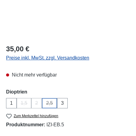
Regulärer Preis:
35,00 €
Preise inkl. MwSt. zzgl. Versandkosten
Nicht mehr verfügbar
auswählen
Dioptrien
1
1,5
2
2,5
3
(Diese Option ist zurzeit nicht verfügbar.)
(Diese Option ist zurzeit nicht verfügbar.)
(Diese Option ist zurzeit nicht verfügbar.)
Zum Merkzettel hinzufügen
Produktnummer:
IZI-EB.5