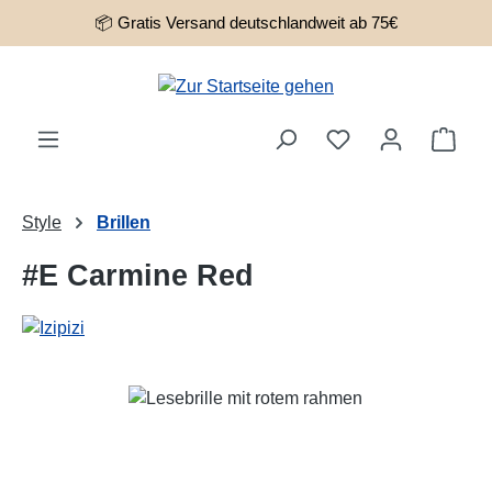
📦 Gratis Versand deutschlandweit ab 75€
Zum Hauptinhalt springen
Ware
Style
Brillen
#E Carmine Red
Bildergalerie überspringen