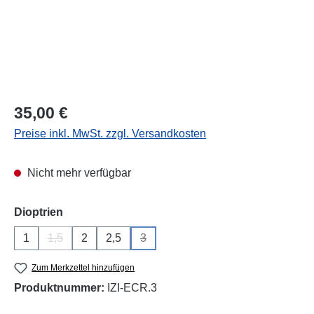
Regulärer Preis:
35,00 €
Preise inkl. MwSt. zzgl. Versandkosten
Nicht mehr verfügbar
auswählen
Dioptrien
1
1,5
2
2,5
3
(Diese Option ist zurzeit nicht verfügbar.)
(Diese Option ist zurzeit nicht verfügba
Zum Merkzettel hinzufügen
Produktnummer:
IZI-ECR.3