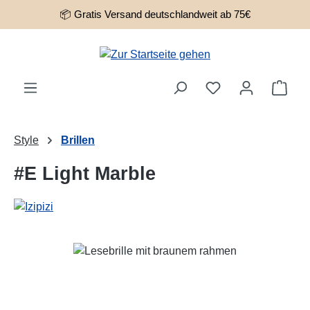
📦 Gratis Versand deutschlandweit ab 75€
Zum Hauptinhalt springen
Ware
Style
Brillen
#E Light Marble
Bildergalerie überspringen