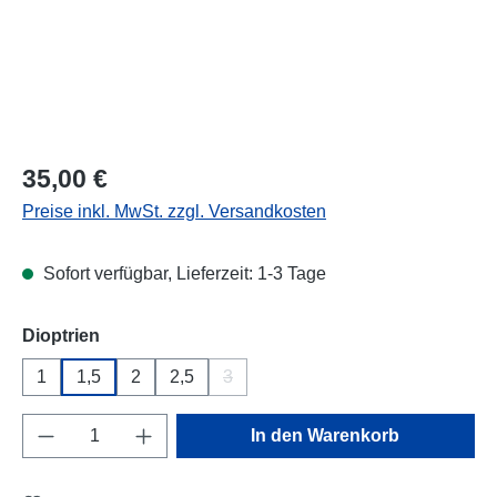
Regulärer Preis:
35,00 €
Preise inkl. MwSt. zzgl. Versandkosten
Sofort verfügbar, Lieferzeit: 1-3 Tage
auswählen
Dioptrien
1
1,5
2
2,5
3
(Diese Option ist zurzeit nicht verfügba
Produkt Anzahl: Gib den gewünschten Wert e
In den Warenkorb