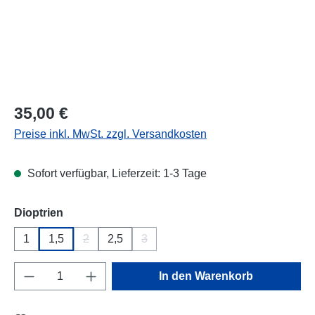
Regulärer Preis:
35,00 €
Preise inkl. MwSt. zzgl. Versandkosten
Sofort verfügbar, Lieferzeit: 1-3 Tage
auswählen
Dioptrien
1
1,5
2
2,5
3
(Diese Option ist zurzeit nicht verfügbar.)
(Diese Option ist zurzeit nicht verfügba
Produkt Anzahl: Gib den gewünschten Wert e
In den Warenkorb