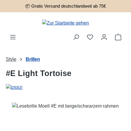
📦 Gratis Versand deutschlandweit ab 75€
Zum Hauptinhalt springen
Ware
Style
Brillen
#E Light Tortoise
Bildergalerie überspringen