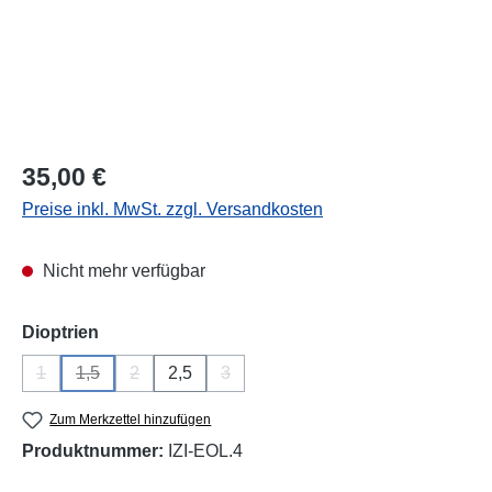
Regulärer Preis:
35,00 €
Preise inkl. MwSt. zzgl. Versandkosten
Nicht mehr verfügbar
auswählen
Dioptrien
1
1,5
2
2,5
3
(Diese Option ist zurzeit nicht verfügbar.)
(Diese Option ist zurzeit nicht verfügbar.)
(Diese Option ist zurzeit nicht verfügbar.)
(Diese Option ist zurzeit nicht verfügba
Zum Merkzettel hinzufügen
Produktnummer:
IZI-EOL.4