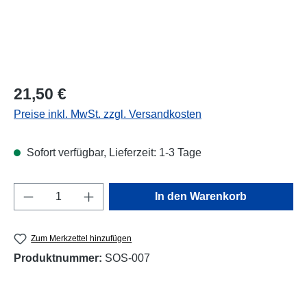
Regulärer Preis:
21,50 €
Preise inkl. MwSt. zzgl. Versandkosten
Sofort verfügbar, Lieferzeit: 1-3 Tage
Produkt Anzahl: Gib den gewünschten Wert e
In den Warenkorb
Zum Merkzettel hinzufügen
Produktnummer:
SOS-007