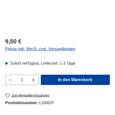
Regulärer Preis:
9,50 €
Preise inkl. MwSt. zzgl. Versandkosten
Sofort verfügbar, Lieferzeit: 1-3 Tage
Produkt Anzahl: Gib den gewünschten Wert e
In den Warenkorb
Zum Merkzettel hinzufügen
Produktnummer:
LD882F