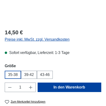
Regulärer Preis:
14,50 €
Preise inkl. MwSt. zzgl. Versandkosten
Sofort verfügbar, Lieferzeit: 1-3 Tage
auswählen
Größe
35-38
39-42
43-46
Produkt Anzahl: Gib den gewünschten Wert e
In den Warenkorb
Zum Merkzettel hinzufügen