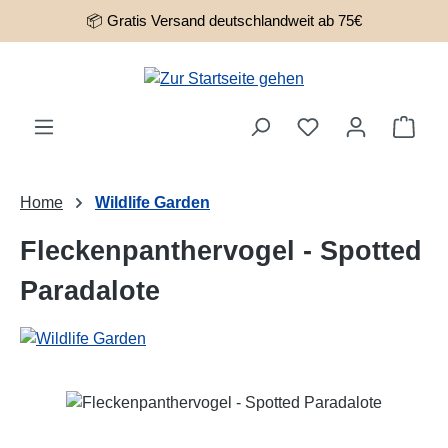
📦 Gratis Versand deutschlandweit ab 75€
Zum Hauptinhalt springen
Ware
Home
Wildlife Garden
Fleckenpanthervogel - Spotted
Paradalote
Bildergalerie überspringen