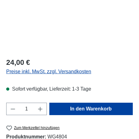
Regulärer Preis:
24,00 €
Preise inkl. MwSt. zzgl. Versandkosten
Sofort verfügbar, Lieferzeit: 1-3 Tage
Produkt Anzahl: Gib den gewünschten Wert e
In den Warenkorb
Zum Merkzettel hinzufügen
Produktnummer:
WG4804