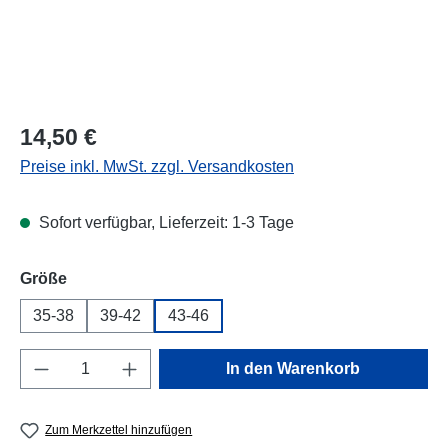
Regulärer Preis:
14,50 €
Preise inkl. MwSt. zzgl. Versandkosten
Sofort verfügbar, Lieferzeit: 1-3 Tage
auswählen
Größe
35-38
39-42
43-46
Produkt Anzahl: Gib den gewünschten Wert e
In den Warenkorb
Zum Merkzettel hinzufügen