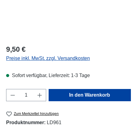
Regulärer Preis:
9,50 €
Preise inkl. MwSt. zzgl. Versandkosten
Sofort verfügbar, Lieferzeit: 1-3 Tage
Produkt Anzahl: Gib den gewünschten Wert e
In den Warenkorb
Zum Merkzettel hinzufügen
Produktnummer:
LD961