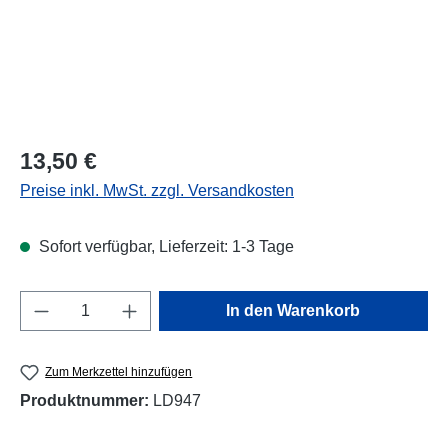
Regulärer Preis:
13,50 €
Preise inkl. MwSt. zzgl. Versandkosten
Sofort verfügbar, Lieferzeit: 1-3 Tage
Produkt Anzahl: Gib den gewünschten Wert e
In den Warenkorb
Zum Merkzettel hinzufügen
Produktnummer:
LD947