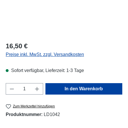
Regulärer Preis:
16,50 €
Preise inkl. MwSt. zzgl. Versandkosten
Sofort verfügbar, Lieferzeit: 1-3 Tage
Produkt Anzahl: Gib den gewünschten Wert e
In den Warenkorb
Zum Merkzettel hinzufügen
Produktnummer:
LD1042