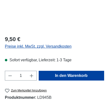
Regulärer Preis:
9,50 €
Preise inkl. MwSt. zzgl. Versandkosten
Sofort verfügbar, Lieferzeit: 1-3 Tage
Produkt Anzahl: Gib den gewünschten Wert e
In den Warenkorb
Zum Merkzettel hinzufügen
Produktnummer:
LD945B