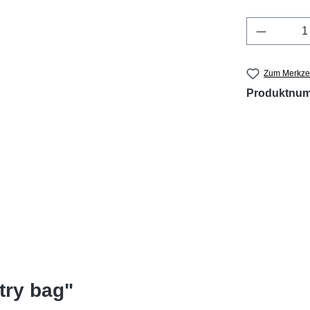
Produkt 
Zum Merkzet
Produktnu
try bag"