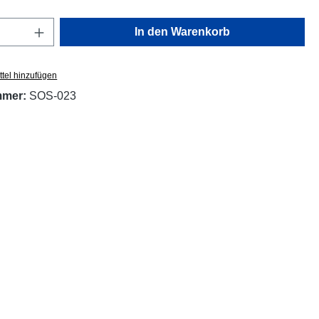
Anzahl: Gib den gewünschten Wert ein oder
In den Warenkorb
tel hinzufügen
mmer:
SOS-023