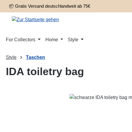
📦 Gratis Versand deutschlandweit ab 75€
m Hauptinhalt springen
Zur Suche springen
Zur Hauptnavigation springen
For Collectors
Home
Style
Style
Taschen
IDA toiletry bag
Bildergalerie überspringen