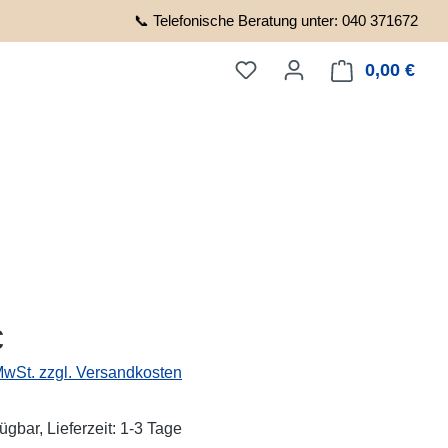
📞 Telefonische Beratung unter: 040 371672
0,00 €
Ware
eis:
€
 MwSt. zzgl. Versandkosten
ügbar, Lieferzeit: 1-3 Tage