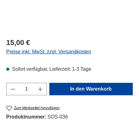
Regulärer Preis:
15,00 €
Preise inkl. MwSt. zzgl. Versandkosten
Sofort verfügbar, Lieferzeit: 1-3 Tage
Produkt Anzahl: Gib den gewünschten Wert e
In den Warenkorb
Zum Merkzettel hinzufügen
Produktnummer:
SOS-036