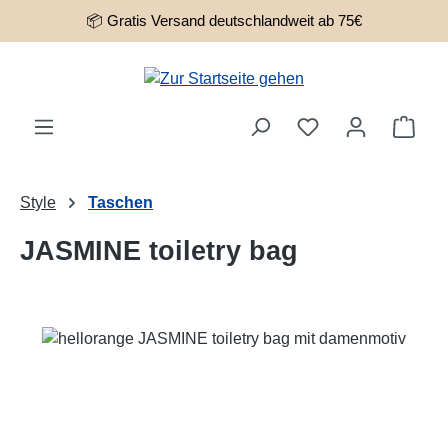
📦 Gratis Versand deutschlandweit ab 75€
Zum Hauptinhalt springen
Ware
Style
Taschen
JASMINE toiletry bag
Bildergalerie überspringen